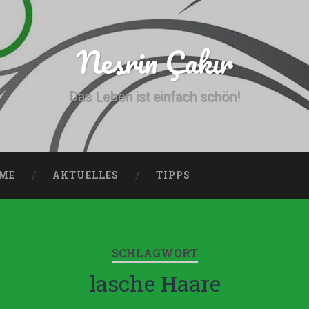
Nesrin Çakır
Das Leben ist einfach schön!
ME
AKTUELLES
TIPPS
SCHLAGWORT
lasche Haare